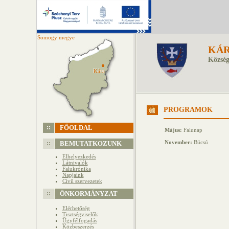
Somogy megye
KÁ
Község
Kára
Kára
PROGRAMOK
FŐOLDAL
Május:
Falunap
November:
Búcsú
BEMUTATKOZUNK
Elhelyezkedés
Látnivalók
Falukrónika
Napjaink
Civil szervezetek
ÖNKORMÁNYZAT
Elérhetőség
Tisztségviselők
Ügyfélfogadás
Közbeszerzés