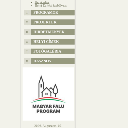
Helyi adók
Helyi Építési Szabályzat
PROGRAMOK
PROJEKTEK
HIRDETMÉNYEK
HELYI CÍMEK
FOTÓGALÉRIA
HASZNOS
2026. Augusztus. 07.