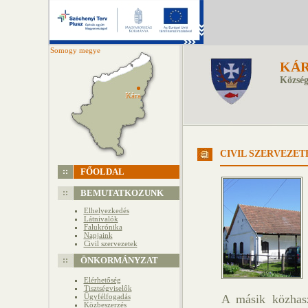
Somogy megye
KÁ
Község
Kára
Kára
CIVIL SZERVEZET
FŐOLDAL
BEMUTATKOZUNK
Elhelyezkedés
Látnivalók
Falukrónika
Napjaink
Civil szervezetek
ÖNKORMÁNYZAT
Elérhetőség
Tisztségviselők
Ügyfélfogadás
A másik közhasz
Közbeszerzés