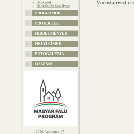
Vöröskereszt cs
Helyi adók
Helyi Építési Szabályzat
PROGRAMOK
PROJEKTEK
HIRDETMÉNYEK
HELYI CÍMEK
FOTÓGALÉRIA
HASZNOS
2026. Augusztus. 07.