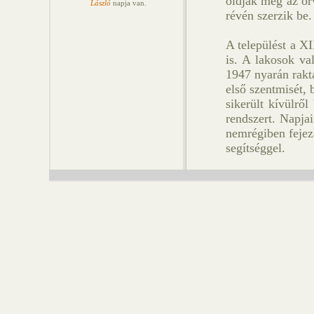
oldják meg az orv
László
napja van.
révén szerzik be.
A települést a X
is. A lakosok va
1947 nyarán rakt
első szentmisét,
sikerült kívülrő
rendszert. Napja
nemrégiben fejez
segítséggel.