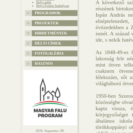
A következő szá
Helyi adók
Helyi Építési Szabályzat
részének birtoko
PROGRAMOK
Ispán András ne
elnéptelenedet
PROJEKTEK
évtizedekben a Zi
ismét. A század v
HIRDETMÉNYEK
ide, s nekik haté
HELYI CÍMEK
Az 1848-49-es f
FOTÓGALÉRIA
lakosság fele né
HASZNOS
mint ötven telk
csaknem ötvene
lélekszám, sőt a
világháború ötven
1950-ben Szoros
közösségbe olvad
kapta vissza, 
körjegyzőséget
általános isko
törökkoppányi ok
2026. Augusztus. 08.