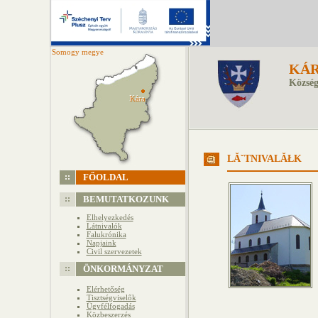
Somogy megye
KÁ
Község
Kára
Kára
LĂˇTNIVALĂŁK
FŐOLDAL
BEMUTATKOZUNK
Elhelyezkedés
Látnivalók
Falukrónika
Napjaink
Civil szervezetek
ÖNKORMÁNYZAT
Elérhetőség
Tisztségviselők
Ügyfélfogadás
Közbeszerzés