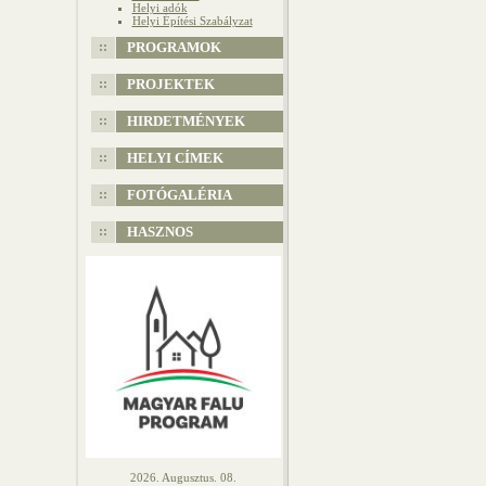
Helyi adók
Helyi Építési Szabályzat
PROGRAMOK
PROJEKTEK
HIRDETMÉNYEK
HELYI CÍMEK
FOTÓGALÉRIA
HASZNOS
2026. Augusztus. 08.