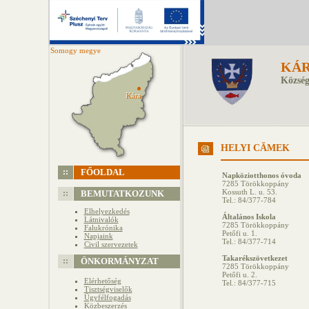
Somogy megye
KÁ
Község
Kára
Kára
HELYI CĂ­MEK
FŐOLDAL
Napköziotthonos óvoda
7285 Törökkoppány
Kossuth L. u. 53.
BEMUTATKOZUNK
Tel.: 84/377-784
Elhelyezkedés
Általános Iskola
Látnivalók
7285 Törökkoppány
Falukrónika
Petőfi u. 1.
Napjaink
Tel.: 84/377-714
Civil szervezetek
Takarékszövetkezet
ÖNKORMÁNYZAT
7285 Törökkoppány
Petőfi u. 2.
Elérhetőség
Tel.: 84/377-715
Tisztségviselők
Ügyfélfogadás
Közbeszerzés