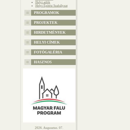
Helyi adók
Helyi Építési Szabályzat
PROGRAMOK
PROJEKTEK
HIRDETMÉNYEK
HELYI CÍMEK
FOTÓGALÉRIA
HASZNOS
2026. Augusztus. 07.