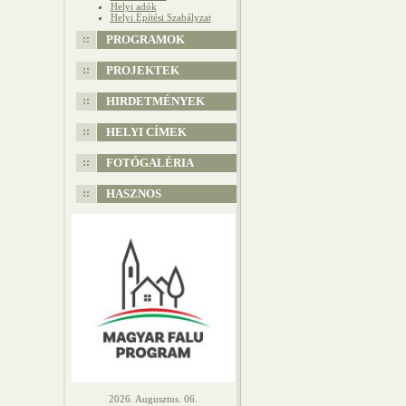
Helyi adók
Helyi Építési Szabályzat
PROGRAMOK
PROJEKTEK
HIRDETMÉNYEK
HELYI CÍMEK
FOTÓGALÉRIA
HASZNOS
2026. Augusztus. 06.