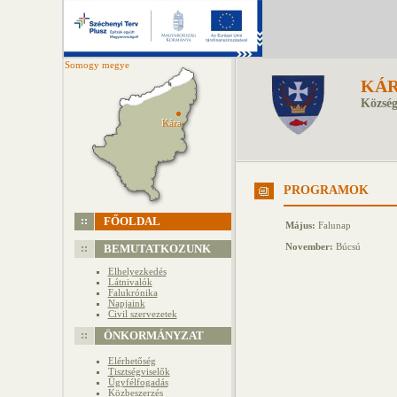
Somogy megye
KÁ
Község
Kára
Kára
PROGRAMOK
FŐOLDAL
Május:
Falunap
November:
Búcsú
BEMUTATKOZUNK
Elhelyezkedés
Látnivalók
Falukrónika
Napjaink
Civil szervezetek
ÖNKORMÁNYZAT
Elérhetőség
Tisztségviselők
Ügyfélfogadás
Közbeszerzés