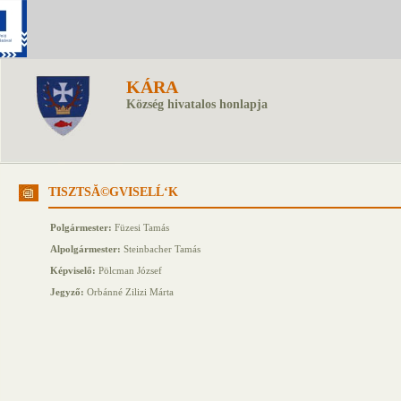
KÁRA
Község hivatalos honlapja
TISZTSĂ©GVISELĹ‘K
Polgármester:
Füzesi Tamás
Alpolgármester:
Steinbacher Tamás
Képviselő:
Pölcman József
Jegyző:
Orbánné Zilizi Márta