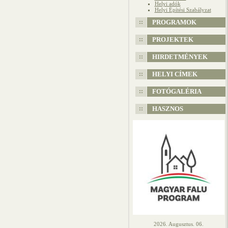
Helyi adók
Helyi Építési Szabályzat
PROGRAMOK
PROJEKTEK
HIRDETMÉNYEK
HELYI CÍMEK
FOTÓGALÉRIA
HASZNOS
2026. Augusztus. 06.