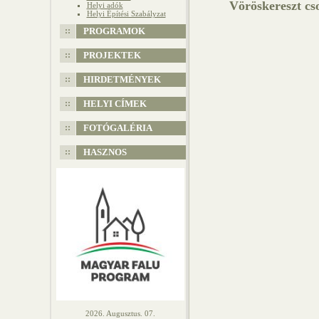
Vöröskereszt cs
Helyi adók
Helyi Építési Szabályzat
PROGRAMOK
PROJEKTEK
HIRDETMÉNYEK
HELYI CÍMEK
FOTÓGALÉRIA
HASZNOS
2026. Augusztus. 07.