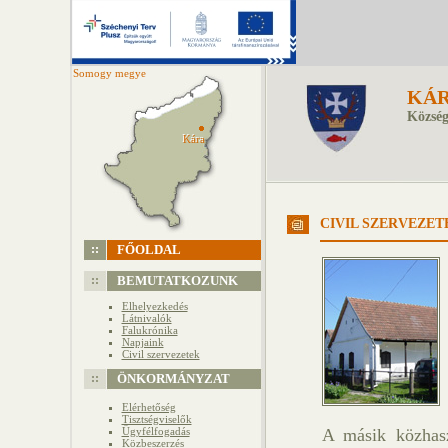
Somogy megye
KÁ
Község
Kára
Kára
CIVIL SZERVEZET
FŐOLDAL
BEMUTATKOZUNK
Elhelyezkedés
Látnivalók
Falukrónika
Napjaink
Civil szervezetek
ÖNKORMÁNYZAT
Elérhetőség
Tisztségviselők
Ügyfélfogadás
A másik közhasz
Közbeszerzés