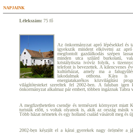
NAPJAINK
Lélekszám:
75 fő
Az önkormányzat apró lépésekkel és t
igyekszik mindent elkövetni az apró 
megfontolt gazdálkodás szépen lassa
minden utca szilárd burkolatú, val
kristálytiszta ivóvíz folyik, s tizenn
telefont is bevezettek. A kilencvenes év
kultúrházat, amely ma a falugyűlé
lakodalmak otthona. Kára is b
energiatakarékos közvilágítási pr
világítótesteket szereltek fel 2002-ben. A faluban igen
önkormányzat alkalmaz pár embert, többen ingáznak Tabra 
A megfizethetetlen csendje és természeti környezet miatt 
turisták előtt, s voltak olyanok is, akik az ország másik 
Több házat németek és egy holland család vásárolt meg és újít
2002-ben készült el a kárai gyerekek nagy örömére a ját