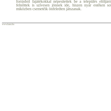
forrásból fajátékokkal népesítettek be a település elöljár
felnõttek is szívesen jönnek ide, hiszen nyár estéken so
miközben csemetéik önfeledten játszanak.
www.kara.hu