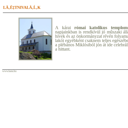
LÄ‚Ë‡TNIVALÄ‚Ĺ‚K
A kárai
római katolikus templom
napjainkban is rendkívül jó mûszaki ál
hívek és az önkormányzat révén folyamat
lakói egyébként csaknem teljes egészébe
a plébános Miklósiból jón át ide celebrál
a hittant.
www.kara.hu